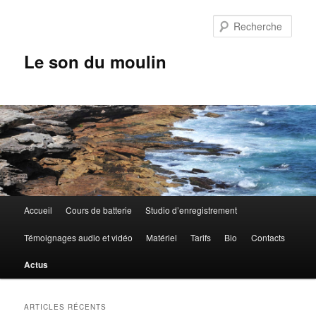
Aller
au
Rech
contenu
principal
Le son du moulin
Menu
Accueil
Cours de batterie
Studio d’enregistrement
principal
Témoignages audio et vidéo
Matériel
Tarifs
Bio
Contacts
Actus
ARTICLES RÉCENTS