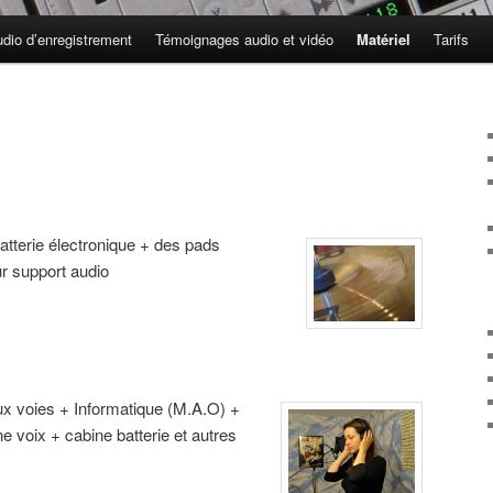
udio d’enregistrement
Témoignages audio et vidéo
Matériel
Tarifs
atterie électronique + des pads
r support audio
ux voies + Informatique (M.A.O) +
ne voix + cabine batterie et autres