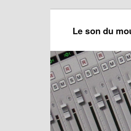
Aller
au
contenu
Le son du mou
principal