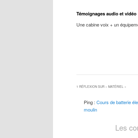
Témoignages audio et vidéo
Une cabine voix + un équipeme
1 RÉFLEXION SUR «
MATÉRIEL
»
Ping :
Cours de batterie éle
moulin
Les co