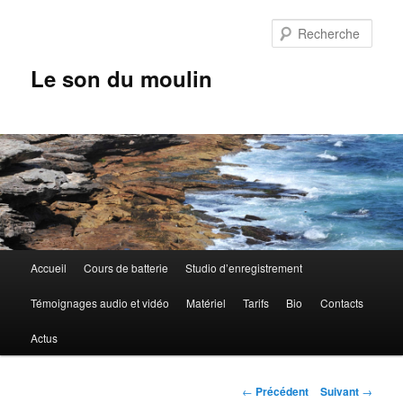
Aller
au
Rech
contenu
principal
Le son du moulin
Menu
Accueil
Cours de batterie
Studio d’enregistrement
principal
Témoignages audio et vidéo
Matériel
Tarifs
Bio
Contacts
Actus
Navigation
←
Précédent
Suivant
→